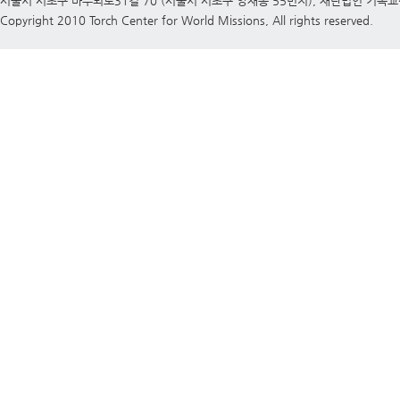
서울시 서초구 바우뫼로31길 70 (서울시 서초구 양재동 55번지), 재단법인 기독
Copyright 2010 Torch Center for World Missions, All rights reserved.