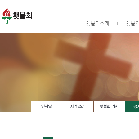
횃불회소개
횃불