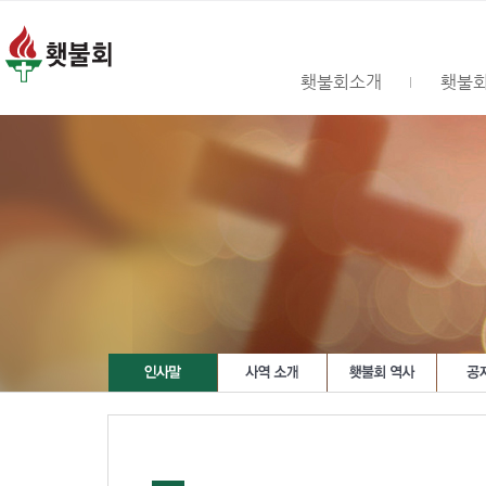
횃불회소개
횃불