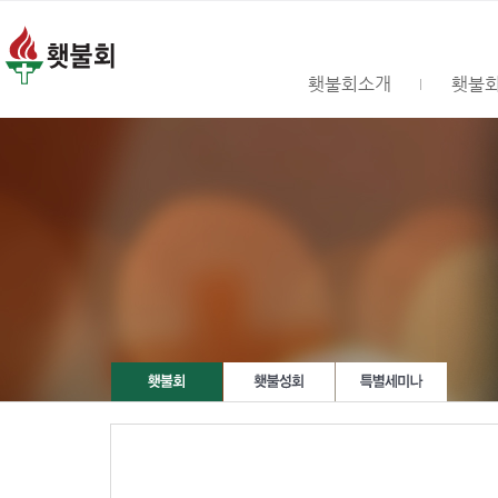
횃불회소개
횃불