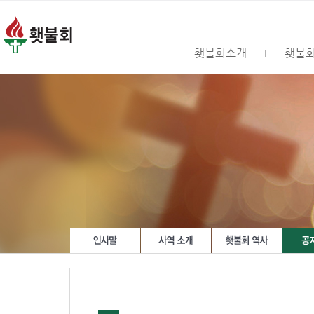
횃불회소개
횃불