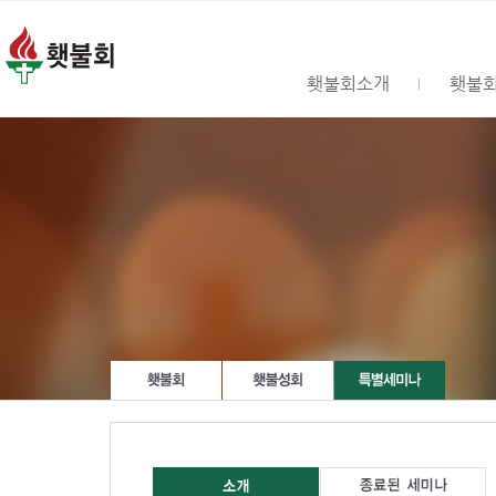
횃불회소개
횃불