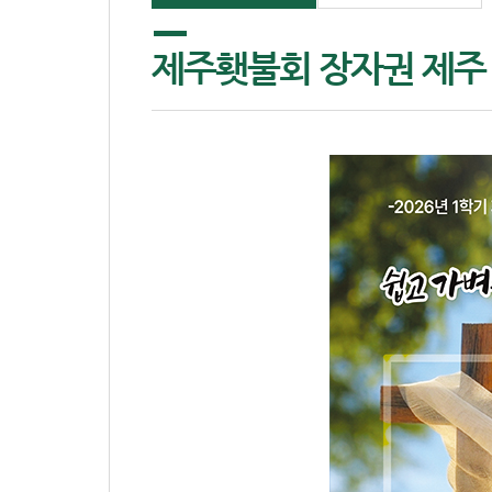
제주횃불회 장자권 제주