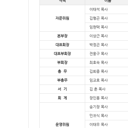
직책
이름
이태석 목사
자문위원
김형곤 목사
임현택 목사
본부장
이상근 목사
대표회장
박정곤 목사
대표부회장
전웅구 목사
부회장
최호숙 목사
총 무
김희종 목사
부총무
임교호 목사
서 기
김 훈 목사
회 계
장인용 목사
송기장 목사
민귀식 목사
운영위원
이태우 목사