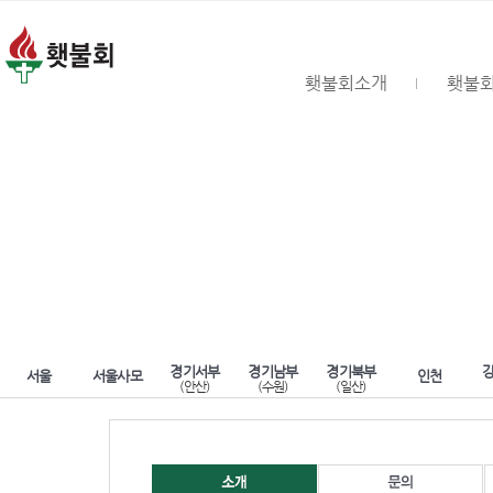
횃불회소개
횃불
경기서부
경기남부
경기북부
서울
서울사모
인천
(안산)
(수원)
(일산)